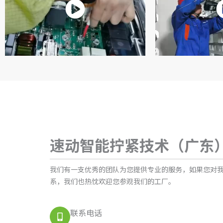
速动智能拧紧技术（广东
我们有一支优秀的团队为您提供专业的服务，如果您对
系，我们也热忱欢迎您参观我们的工厂。
联系电话