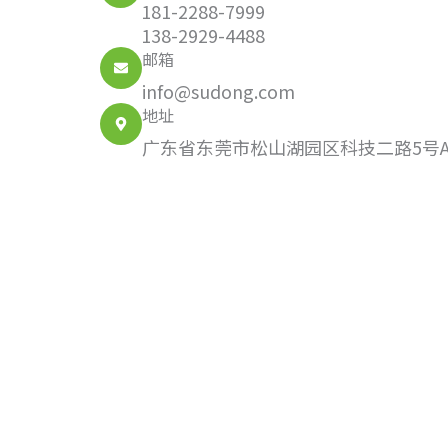
181-2288-7999
138-2929-4488
邮箱
info@sudong.com
地址
广东省东莞市松山湖园区科技二路5号A