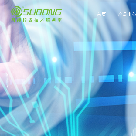
跳
至
首页
产品中
内
容